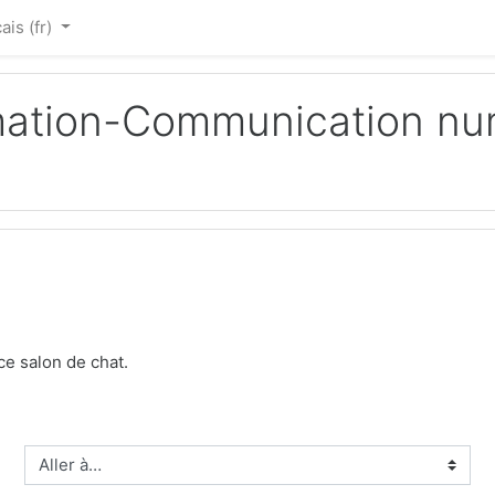
is ‎(fr)‎
ormation-Communication n
ce salon de chat.
Aller à…